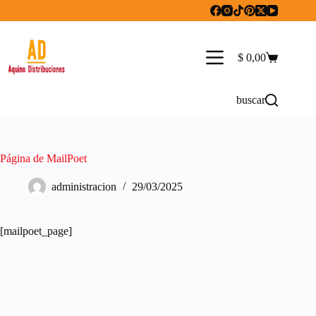
Saltar
al
contenido
$
0,00
Carro
de
compra
buscar
Página de MailPoet
administracion
29/03/2025
[mailpoet_page]