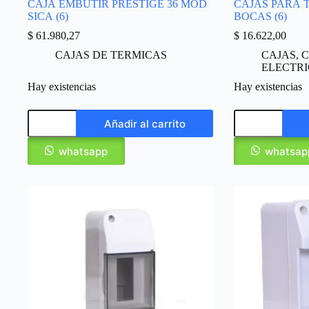
CAJA EMBUTIR PRESTIGE 36 MOD
CAJAS PARA T
SICA (6)
BOCAS (6)
$
61.980,27
$
16.622,00
CAJAS DE TERMICAS
CAJAS
,
C
ELECTR
Hay existencias
Hay existencias
Añadir al carrito
whatsapp
whatsap