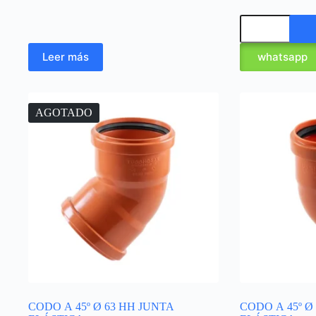
Leer más
whatsapp
AGOTADO
CODO A 45º Ø 63 HH JUNTA
CODO A 45º Ø