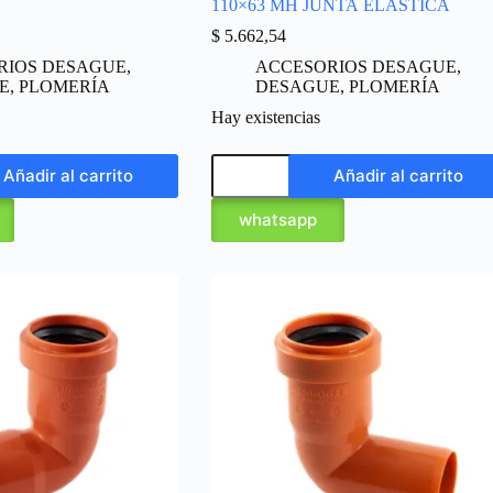
110×63 MH JUNTA ELÁSTICA
$
5.662,54
RIOS DESAGUE
,
ACCESORIOS DESAGUE
,
E
,
PLOMERÍA
DESAGUE
,
PLOMERÍA
Hay existencias
Añadir al carrito
Añadir al carrito
whatsapp