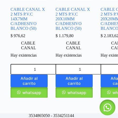
CABLE CANAL X
CABLE CANAL X
CABLE 
2 MTS P.V.C
2 MTS P.V.C
2 MTS P.
14X7MM
20X10MM
20X20M
C/ADHESIVO
C/ADHESIVO
C/ADHE
BLANCO (50)
BLANCO (50)
BLANCO 
$
976,62
$
1.179,80
$
2.183,6
CABLE
CABLE
CA
CANAL
CANAL
CA
Hay existencias
Hay existencias
Hay exist
Añadir al
Añadir al
Aña
carrito
carrito
ca
whatsapp
whatsapp
wh
3534865050 - 3534251144