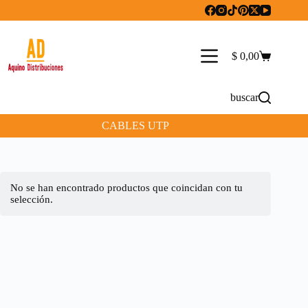
Saltar
al
contenido
$
0,00
Carro
de
compra
buscar
CABLES UTP
No se han encontrado productos que coincidan con tu
selección.