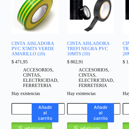
CINTA AISLADORA
CINTA AISLADORA
CI
PVC X5MTS VERDE
TREFI NEGRA PVC
TR
AMARILLO (10)
10MTS (10)
20
$
471,95
$
802,91
$
1
ACCESORIOS
,
ACCESORIOS
,
CINTAS
,
CINTAS
,
ELECTRICIDAD
,
ELECTRICIDAD
,
FERRETERIA
FERRETERIA
Hay existencias
Hay existencias
Hay
Añadir
Añadir
al
al
carrito
carrito
whatsapp
whatsapp