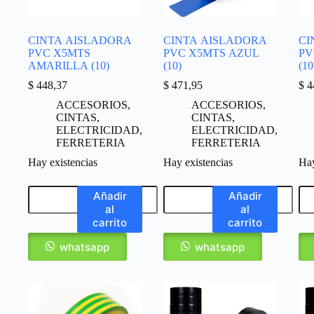
CINTA AISLADORA
CINTA AISLADORA
CI
PVC X5MTS
PVC X5MTS AZUL
PV
AMARILLA (10)
(10)
(10
$
448,37
$
471,95
$
4
ACCESORIOS
,
ACCESORIOS
,
CINTAS
,
CINTAS
,
ELECTRICIDAD
,
ELECTRICIDAD
,
FERRETERIA
FERRETERIA
Hay existencias
Hay existencias
Hay
Añadir
Añadir
al
al
carrito
carrito
whatsapp
whatsapp