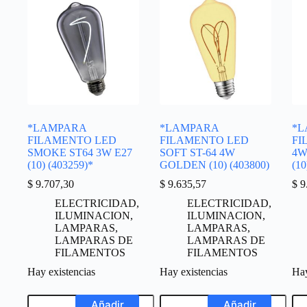
*LAMPARA
*LAMPARA
*L
FILAMENTO LED
FILAMENTO LED
FI
SMOKE ST64 3W E27
SOFT ST-64 4W
4W
(10) (403259)*
GOLDEN (10) (403800)
(10
$
9.707,30
$
9.635,57
$
9
ELECTRICIDAD
,
ELECTRICIDAD
,
ILUMINACION
,
ILUMINACION
,
LAMPARAS
,
LAMPARAS
,
LAMPARAS DE
LAMPARAS DE
FILAMENTOS
FILAMENTOS
Hay existencias
Hay existencias
Hay
Añadir
Añadir