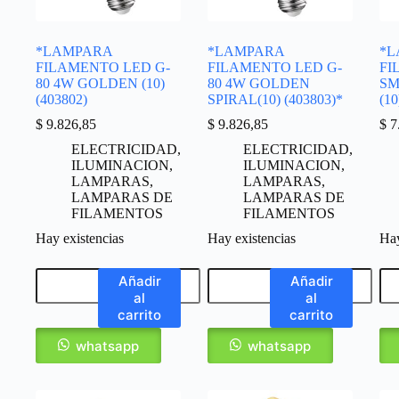
*LAMPARA
*LAMPARA
*L
FILAMENTO LED G-
FILAMENTO LED G-
FI
80 4W GOLDEN (10)
80 4W GOLDEN
SM
(403802)
SPIRAL(10) (403803)*
(10
$
9.826,85
$
9.826,85
$
7
ELECTRICIDAD
,
ELECTRICIDAD
,
ILUMINACION
,
ILUMINACION
,
LAMPARAS
,
LAMPARAS
,
LAMPARAS DE
LAMPARAS DE
FILAMENTOS
FILAMENTOS
Hay existencias
Hay existencias
Hay
Añadir
Añadir
al
al
carrito
carrito
whatsapp
whatsapp