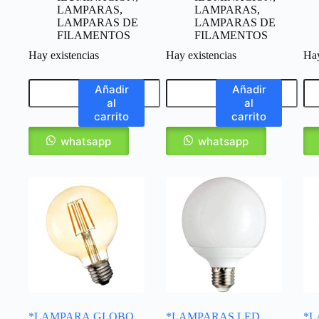
LAMPARAS
,
LAMPARAS
,
LAMPARAS DE
LAMPARAS DE
FILAMENTOS
FILAMENTOS
Hay existencias
Hay existencias
Hay
Añadir
Añadir
al
al
carrito
carrito
whatsapp
whatsapp
*LAMPARA GLOBO
*LAMPARAS LED
*L