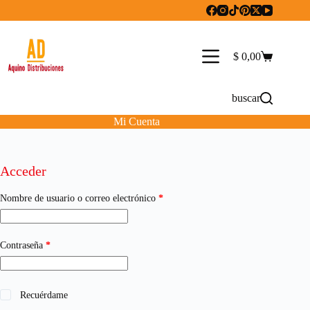
Saltar
al
contenido
$
0,00
Carro
de
compra
buscar
Mi Cuenta
Acceder
Obligatorio
Nombre de usuario o correo electrónico
*
Obligatorio
Contraseña
*
Recuérdame