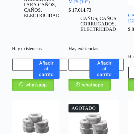
MTS (10*)
PARA CAÑOS
,
CAÑOS
,
$
17.014,73
ELECTRICIDAD
C
CAÑOS
,
CAÑOS
IG
CORRUGADOS
,
ELECTRICIDAD
$
8
Hay existencias
Hay existencias
Hay
Añadir
Añadir
al
al
carrito
carrito
whatsapp
whatsapp
AGOTADO