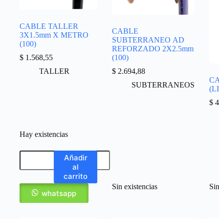
CABLE TALLER
CABLE
3X1.5mm X METRO
SUBTERRANEO AD
(100)
REFORZADO 2X2.5mm
$
1.568,55
(100)
TALLER
$
2.694,88
C
SUBTERRANEOS
(L
$
4
Hay existencias
Añadir
al
carrito
Sin existencias
Sin
whatsapp