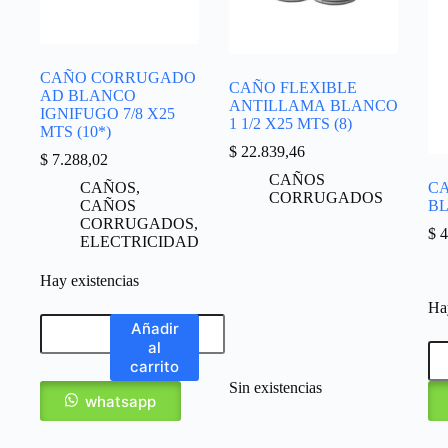
CAÑO CORRUGADO
CAÑO FLEXIBLE
AD BLANCO
ANTILLAMA BLANCO
IGNIFUGO 7/8 X25
1 1/2 X25 MTS (8)
MTS (10*)
$
22.839,46
$
7.288,02
CAÑOS
CAÑOS
,
CA
CORRUGADOS
CAÑOS
BL
CORRUGADOS
,
$
4
ELECTRICIDAD
Hay existencias
Hay
Añadir
al
carrito
Sin existencias
whatsapp