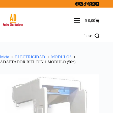
Saltar
al
contenido
$
0,00
Carro
de
compra
buscar
Inicio
ELECTRICIDAD
MODULOS
ADAPTADOR RIEL DIN 1 MODULO (50*)