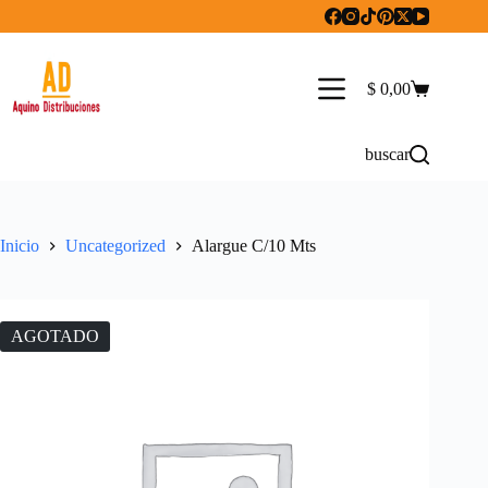
Saltar
al
contenido
$
0,00
Carro
de
compra
buscar
Inicio
Uncategorized
Alargue C/10 Mts
AGOTADO