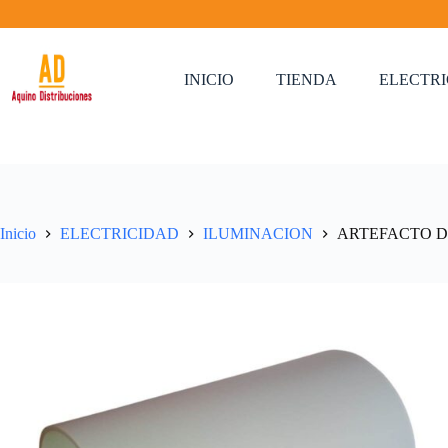
Saltar
al
contenido
INICIO
TIENDA
ELECTR
Inicio
ELECTRICIDAD
ILUMINACION
ARTEFACTO DE