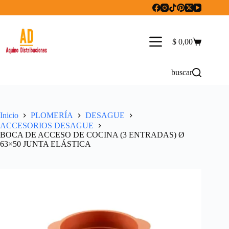
Saltar
al
contenido
$
0,00
Carro
de
compra
buscar
Inicio
PLOMERÍA
DESAGUE
ACCESORIOS DESAGUE
BOCA DE ACCESO DE COCINA (3 ENTRADAS) Ø
63×50 JUNTA ELÁSTICA