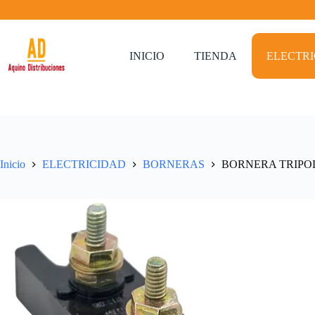
Saltar
al
contenido
INICIO
TIENDA
ELECTR
Inicio
ELECTRICIDAD
BORNERAS
BORNERA TRIPO