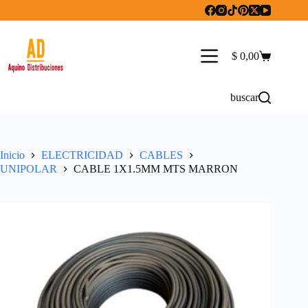
Saltar
al
contenido
$
0,00
Carro
de
compra
buscar
Inicio
ELECTRICIDAD
CABLES
UNIPOLAR
CABLE 1X1.5MM MTS MARRON