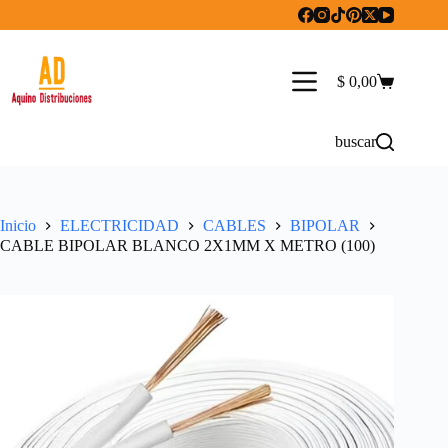
Saltar
al
contenido
$
0,00
Carro
de
compra
buscar
Inicio
ELECTRICIDAD
CABLES
BIPOLAR
CABLE BIPOLAR BLANCO 2X1MM X METRO (100)