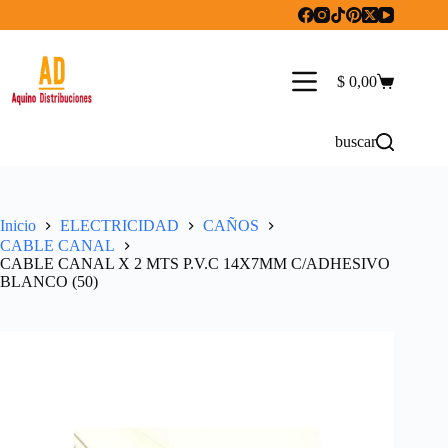
Saltar
al
contenido
$
0,00
Carro
de
compra
buscar
Inicio
ELECTRICIDAD
CAÑOS
CABLE CANAL
CABLE CANAL X 2 MTS P.V.C 14X7MM C/ADHESIVO
BLANCO (50)