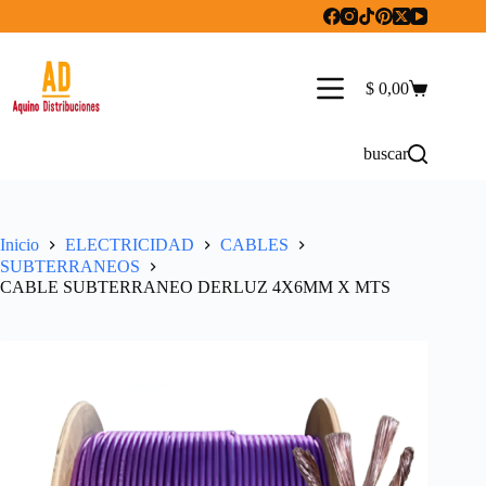
Saltar
al
contenido
$
0,00
Carro
de
compra
buscar
Inicio
ELECTRICIDAD
CABLES
SUBTERRANEOS
CABLE SUBTERRANEO DERLUZ 4X6MM X MTS