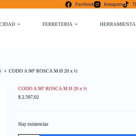
Facebook
Instagram
T
ICIDAD
FERRETERIA
HERRAMIENTA
N
CODO A 90º ROSCA M Ø 20 x ½
CODO A 90º ROSCA M Ø 20 x ½
$
2.597,02
Hay existencias