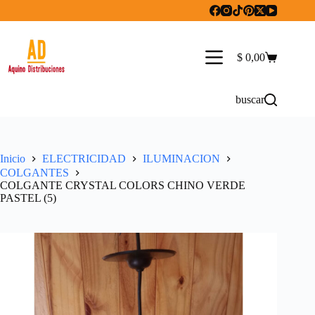
Saltar
al
contenido
$
0,00
Carro
de
compra
buscar
Inicio
ELECTRICIDAD
ILUMINACION
COLGANTES
COLGANTE CRYSTAL COLORS CHINO VERDE
PASTEL (5)