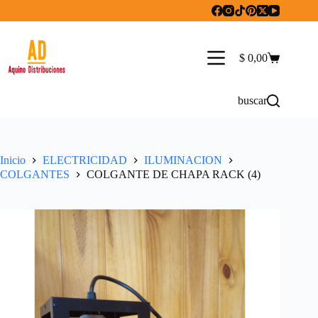
Saltar
al
contenido
$
0,00
Carro
de
compra
buscar
Inicio
ELECTRICIDAD
ILUMINACION
COLGANTES
COLGANTE DE CHAPA RACK (4)