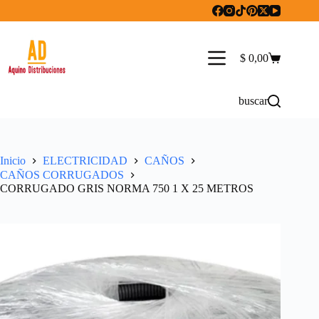
Saltar
al
contenido
$
0,00
Carro
de
compra
buscar
Inicio
ELECTRICIDAD
CAÑOS
CAÑOS CORRUGADOS
CORRUGADO GRIS NORMA 750 1 X 25 METROS