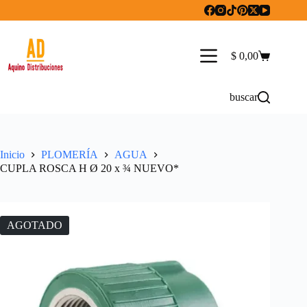
Saltar
al
contenido
$
0,00
Carro
de
compra
buscar
Inicio
PLOMERÍA
AGUA
CUPLA ROSCA H Ø 20 x ¾ NUEVO*
AGOTADO