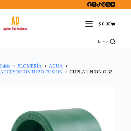
Saltar
al
contenido
$
0,00
Carro
de
compra
buscar
Inicio
PLOMERÍA
AGUA
ACCESORIOS TUBO FUSION
CUPLA UNION Ø 32