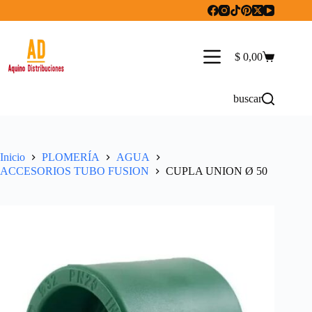
Saltar
al
contenido
$
0,00
Carro
de
compra
buscar
Inicio
PLOMERÍA
AGUA
ACCESORIOS TUBO FUSION
CUPLA UNION Ø 50