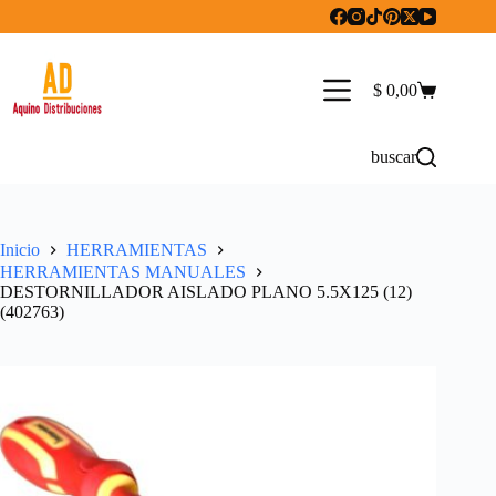
Saltar
al
contenido
$
0,00
Carro
de
compra
buscar
Inicio
HERRAMIENTAS
HERRAMIENTAS MANUALES
DESTORNILLADOR AISLADO PLANO 5.5X125 (12)
(402763)