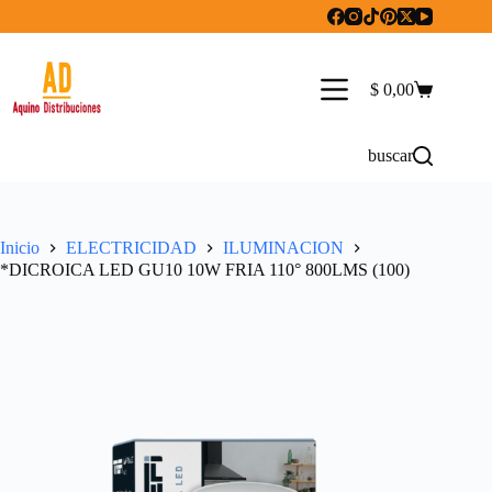
Saltar
al
contenido
$
0,00
Carro
de
compra
buscar
Inicio
ELECTRICIDAD
ILUMINACION
*DICROICA LED GU10 10W FRIA 110° 800LMS (100)