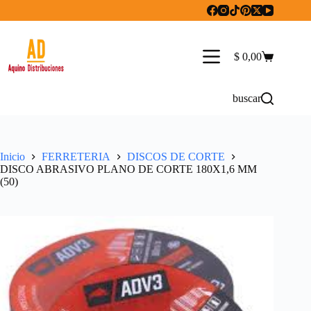
Saltar
al
contenido
$
0,00
Carro
de
compra
buscar
Inicio
FERRETERIA
DISCOS DE CORTE
DISCO ABRASIVO PLANO DE CORTE 180X1,6 MM
(50)