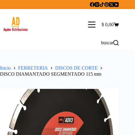
Saltar
al
contenido
$
0,00
Carro
de
compra
buscar
Inicio
FERRETERIA
DISCOS DE CORTE
DISCO DIAMANTADO SEGMENTADO 115 mm