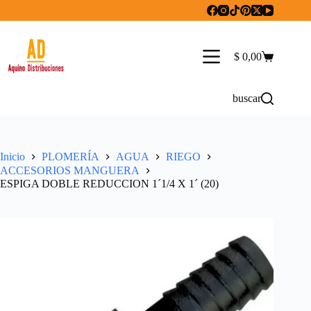
Saltar
al
contenido
$
0,00
Carro
de
compra
buscar
Inicio
PLOMERÍA
AGUA
RIEGO
ACCESORIOS MANGUERA
ESPIGA DOBLE REDUCCION 1´1/4 X 1´ (20)