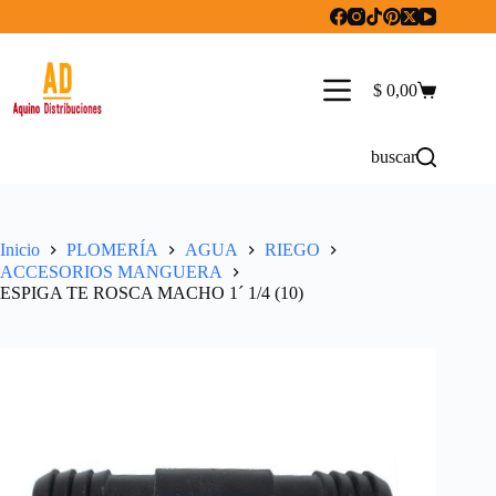
Saltar
al
contenido
$
0,00
Carro
de
compra
buscar
Inicio
PLOMERÍA
AGUA
RIEGO
ACCESORIOS MANGUERA
ESPIGA TE ROSCA MACHO 1´ 1/4 (10)