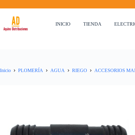
Saltar
al
contenido
INICIO
TIENDA
ELECTR
Inicio
PLOMERÍA
AGUA
RIEGO
ACCESORIOS M