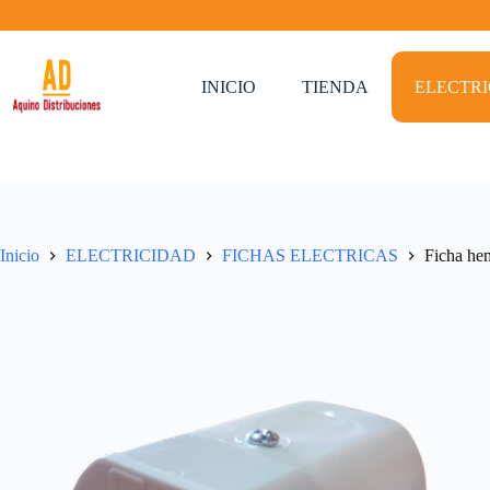
Saltar
al
contenido
INICIO
TIENDA
ELECTR
Inicio
ELECTRICIDAD
FICHAS ELECTRICAS
Ficha he