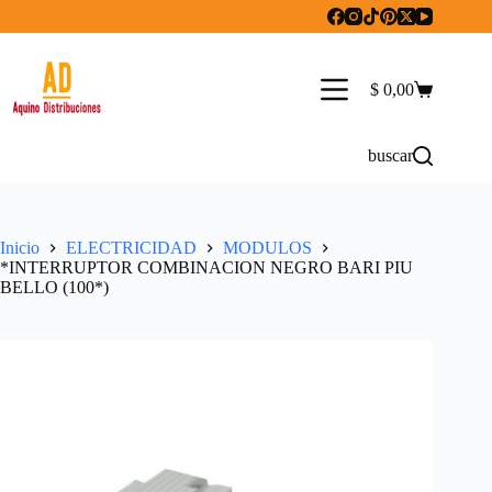
Saltar
al
contenido
$
0,00
Carro
de
compra
buscar
Inicio
ELECTRICIDAD
MODULOS
*INTERRUPTOR COMBINACION NEGRO BARI PIU
BELLO (100*)