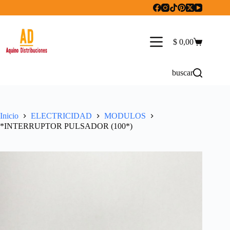
Saltar
al
contenido
$
0,00
Carro
de
compra
buscar
Inicio
ELECTRICIDAD
MODULOS
*INTERRUPTOR PULSADOR (100*)