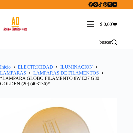
Saltar
al
contenido
$
0,00
Carro
de
compra
buscar
Inicio
ELECTRICIDAD
ILUMINACION
LAMPARAS
LAMPARAS DE FILAMENTOS
*LAMPARA GLOBO FILAMENTO 8W E27 G80
GOLDEN (20) (403136)*