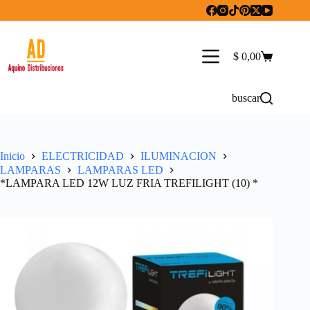
Saltar
al
contenido
$
0,00
Carro
de
compra
buscar
Inicio
ELECTRICIDAD
ILUMINACION
LAMPARAS
LAMPARAS LED
*LAMPARA LED 12W LUZ FRIA TREFILIGHT (10) *