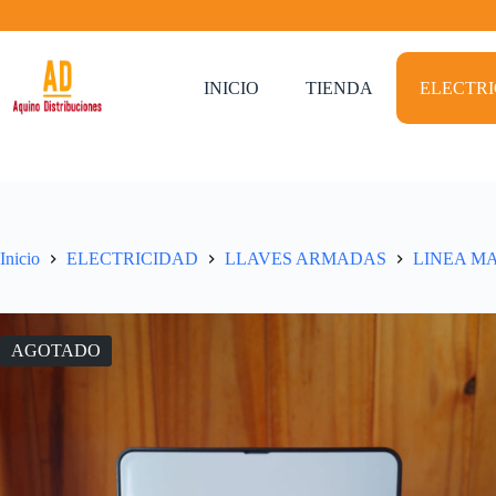
Saltar
al
contenido
INICIO
TIENDA
ELECTR
Inicio
ELECTRICIDAD
LLAVES ARMADAS
LINEA M
AGOTADO