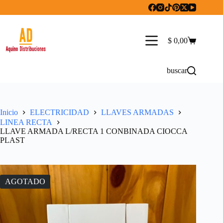
Saltar
al
contenido
$
0,00
Carro
de
compra
buscar
Inicio
ELECTRICIDAD
LLAVES ARMADAS
LINEA RECTA
LLAVE ARMADA L/RECTA 1 CONBINADA CIOCCA
PLAST
AGOTADO