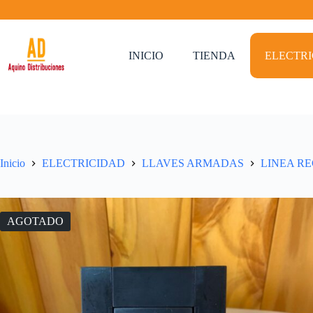
Saltar
al
contenido
INICIO
TIENDA
ELECTR
Inicio
ELECTRICIDAD
LLAVES ARMADAS
LINEA R
AGOTADO