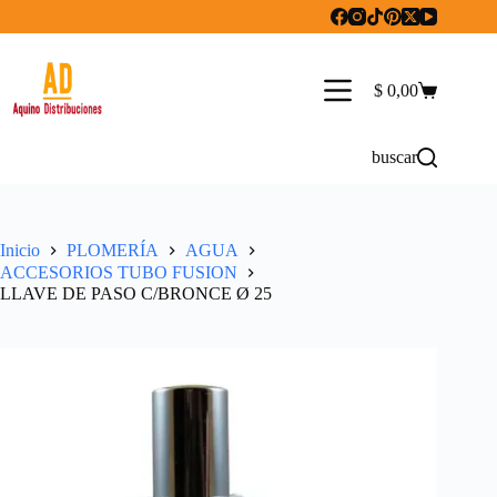
Saltar
al
contenido
$
0,00
Carro
de
compra
buscar
Inicio
PLOMERÍA
AGUA
ACCESORIOS TUBO FUSION
LLAVE DE PASO C/BRONCE Ø 25