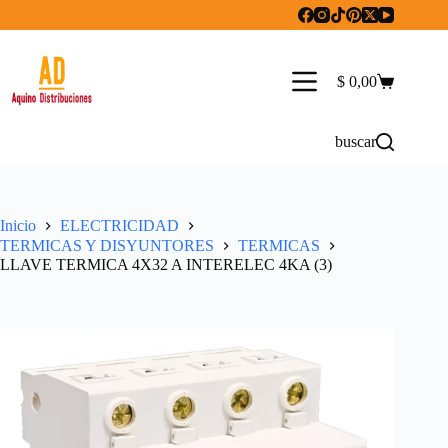
Saltar
al
contenido
$
0,00
Carro
de
compra
buscar
Inicio
ELECTRICIDAD
TERMICAS Y DISYUNTORES
TERMICAS
LLAVE TERMICA 4X32 A INTERELEC 4KA (3)