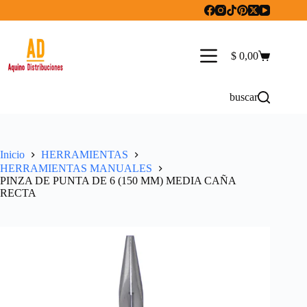
Saltar
al
contenido
$
0,00
Carro
de
compra
buscar
Inicio
HERRAMIENTAS
HERRAMIENTAS MANUALES
PINZA DE PUNTA DE 6 (150 MM) MEDIA CAÑA
RECTA