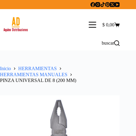
Saltar
al
contenido
$
0,00
Carro
de
compra
buscar
Inicio
HERRAMIENTAS
HERRAMIENTAS MANUALES
PINZA UNIVERSAL DE 8 (200 MM)