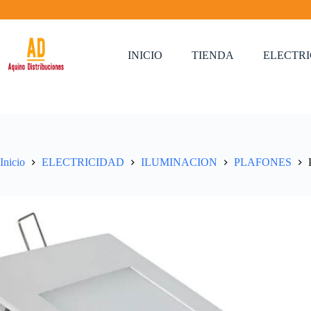
Saltar
al
contenido
INICIO
TIENDA
ELECTR
Inicio
ELECTRICIDAD
ILUMINACION
PLAFONES