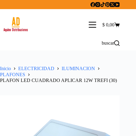
Saltar
al
contenido
$
0,00
Carro
de
compra
buscar
Inicio
ELECTRICIDAD
ILUMINACION
PLAFONES
PLAFON LED CUADRADO APLICAR 12W TREFI (30)