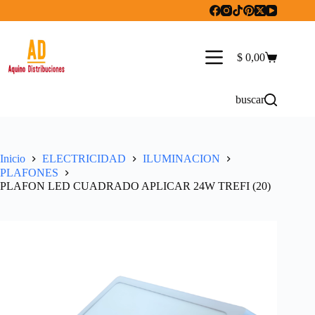
Saltar
al
contenido
$
0,00
Carro
de
compra
buscar
Inicio
ELECTRICIDAD
ILUMINACION
PLAFONES
PLAFON LED CUADRADO APLICAR 24W TREFI (20)