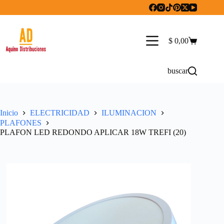
Saltar
al
contenido
$
0,00
Carro
de
compra
buscar
Inicio
ELECTRICIDAD
ILUMINACION
PLAFONES
PLAFON LED REDONDO APLICAR 18W TREFI (20)