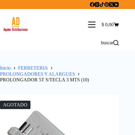
Saltar
al
contenido
$
0,00
Carro
de
compra
buscar
Inicio
FERRETERIA
PROLONGADORES Y ALARGUES
PROLONGADOR 5T S/TECLA 3 MTS (10)
AGOTADO