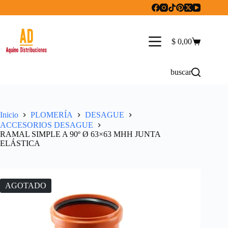
Saltar
al
contenido
$
0,00
Carro
de
compra
buscar
Inicio
PLOMERÍA
DESAGUE
ACCESORIOS DESAGUE
RAMAL SIMPLE A 90º Ø 63×63 MHH JUNTA
ELÁSTICA
AGOTADO